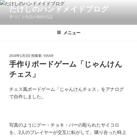
コ
たけしのハンドメイドブログ
ン
手づくり作品の制作日誌
テ
ン
ツ
メニュー
へ
ス
キ
投
2018年1月3日
投稿者:
VIXAR
稿
ッ
手作りボードゲーム「じゃんけん
日:
プ
チェス」
チェス風ボードゲーム「じゃんけんチェス」をアナログ
で自作しました。
写真のようにグー・チョキ・パーの彫られたサイコロ
を、2人のプレイヤーが交互に転がして、隣り合った時上