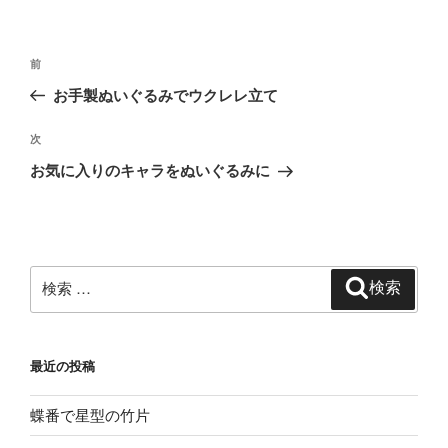
投
過
前
稿
去
お手製ぬいぐるみでウクレレ立て
ナ
の
ビ
投
次
次
稿
ゲ
の
お気に入りのキャラをぬいぐるみに
投
ー
稿
シ
ョ
ン
検
検索
索:
最近の投稿
蝶番で星型の竹片